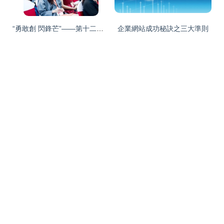
“勇敢創 閃鋒芒”——第十二屆娃哈哈大學生營銷策劃大賽全國總決賽企業形象策劃思考
企業網站成功秘訣之三大準則