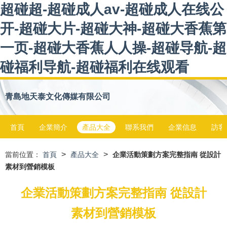
超碰超-超碰成人av-超碰成人在线公
开-超碰大片-超碰大神-超碰大香蕉第
一页-超碰大香蕉人人操-超碰导航-超
碰福利导航-超碰福利在线观看
青島地天泰文化傳媒有限公司
首頁
企業簡介
產品大全
聯系我們
企業信息
訪客
>
>
當前位置：
首頁
產品大全
企業活動策劃方案完整指南 從設計
素材到營銷模板
企業活動策劃方案完整指南 從設計
素材到營銷模板