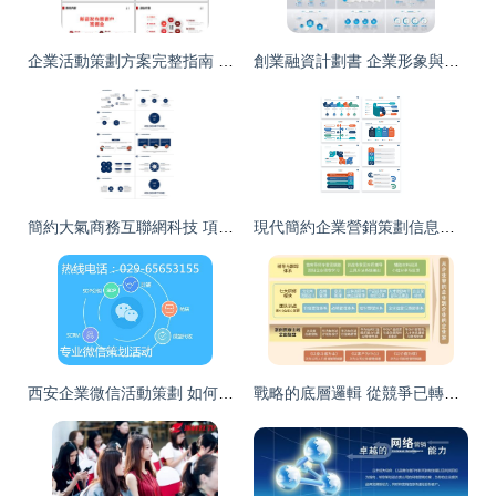
企業活動策劃方案完整指南 從設計素材到營銷模板
創業融資計劃書 企業形象與產品PPT模板解析（編號26909882）
簡約大氣商務互聯網科技 項目管理與品牌宣傳PPT模版策劃方案
現代簡約企業營銷策劃信息圖表主題演講設計密鑰 PPT和Keynote模板的藝術
西安企業微信活動策劃 如何在品牌傳播中提升企業形象
戰略的底層邏輯 從競爭已轉向共生——企業營銷策劃的范式變革